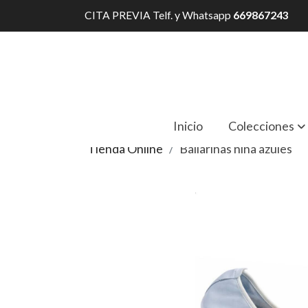
CITA PREVIA Telf. y Whatsapp
669867243
Inicio
Colecciones
Tienda Online
Bailarinas niña azules