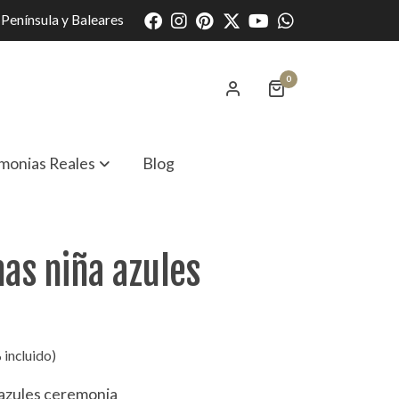
Península y Baleares
0
monias Reales
Blog
nas niña azules
 incluido)
 azules ceremonia