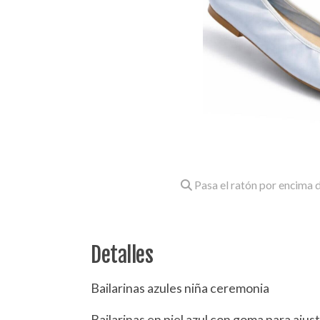
Pasa el ratón por encima d
Detalles
Bailarinas azules niña ceremonia
Bailarinas en piel azul con goma para ajusta