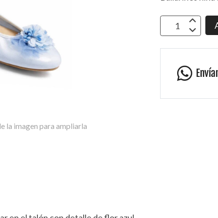
Envía
e la imagen para ampliarla
r en el talón con detalle de flor azul