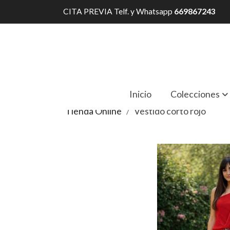
CITA PREVIA Telf. y Whatsapp
669867243
Inicio
Colecciones
Tienda Online
Vestido corto rojo