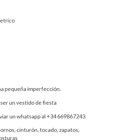
metrico
na pequeña imperfección.
ser un vestido de fiesta
nviar un whatsapp al +34 669867243
adornos, cinturón, tocado, zapatos,
posturas