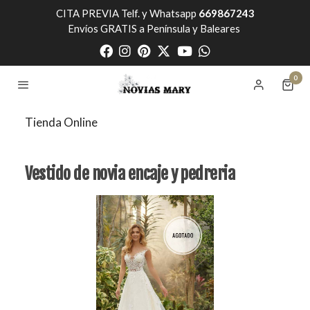
CITA PREVIA Telf. y Whatsapp
669867243
Envíos GRATIS a Península y Baleares
0
Tienda Online
Vestido de novia encaje y pedreria