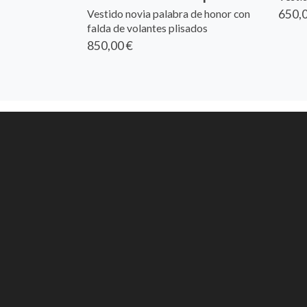
650,0
Vestido novia palabra de honor con
falda de volantes plisados
850,00 €