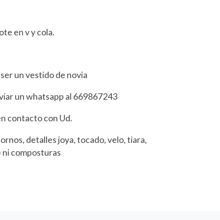
te en v y cola.
ser un vestido de novia
nviar un whatsapp al 669867243
en contacto con Ud.
ornos, detalles joya, tocado, velo, tiara,
c) ni composturas