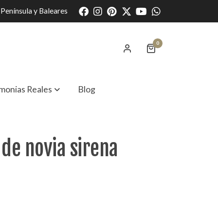
Península y Baleares
0
monias Reales
Blog
 de novia sirena