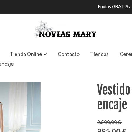
Envíos GRATIS a 
Tienda Online
Contacto
Tiendas
Cere
 encaje
Vestido
encaje
2.500,00 €
995,00 €