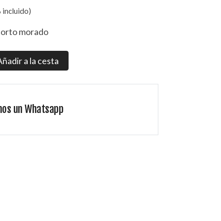
 incluido)
 corto morado
Añadir a la cesta
nos un Whatsapp