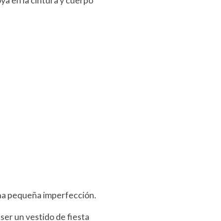
ya en la cintura y cuerpo
na pequeña imperfección.
ser un vestido de fiesta