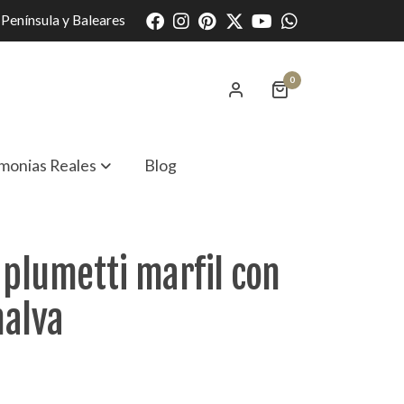
Península y Baleares
0
monias Reales
Blog
 plumetti marfil con
malva