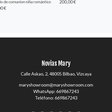
200,00 €
do de comunion niña romántico
0 €
Novias Mary
Calle Askao, 2, 48005 Bilbao, Vizcaya
maryshowroom@maryshowroom.com
WhatsApp: 669867243
Teléfono: 669867243