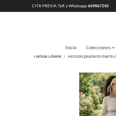
CITA PREVIA Telf. y Whatsapp
669867243
Inicio
Colecciones
Tienda Online
Vestido plumetti marfil