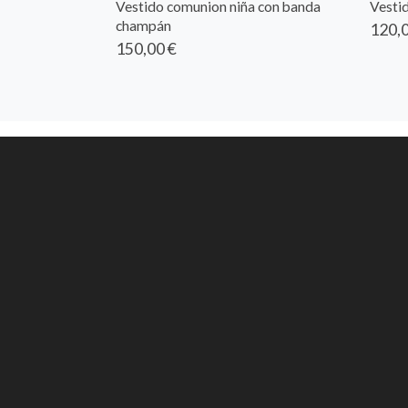
Vestido comunion niña con banda
Vesti
champán
120,0
150,00 €