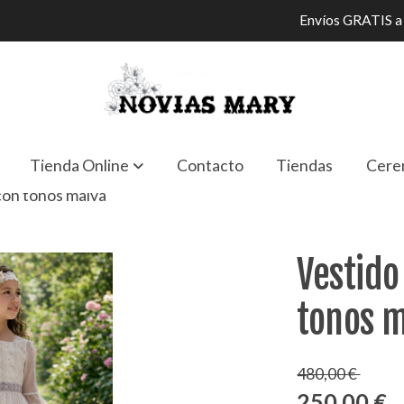
Envíos GRATIS a 
Tienda Online
Contacto
Tiendas
Cere
 con tonos malva
Vestido
tonos 
480,00 €
250,00 €