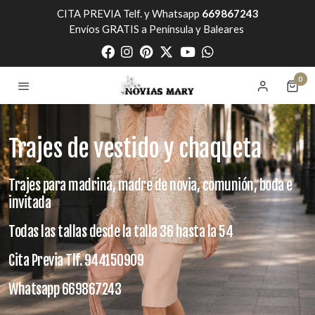
CITA PREVIA Telf. y Whatsapp
669867243
Envíos GRATIS a Península y Baleares
0
Trajes de vestido y chaqueta
Trajes para madrina, madre de novia, comunión, boda e
invitada
Todas las tallas desde la talla 36 hasta la 54
Cita Previa Tlf. 944150909
Whatsapp 669867243